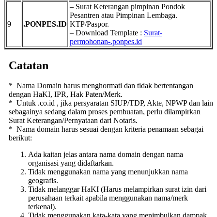
– Surat Keterangan pimpinan Pondok
Pesantren atau Pimpinan Lembaga.
9
.PONPES.ID
KTP/Paspor.
– Download Template :
Surat-
permohonan-.ponpes.id
Catatan
* Nama Domain harus menghormati dan tidak bertentangan
dengan HaKI, IPR, Hak Paten/Merk.
* Untuk .co.id , jika persyaratan SIUP/TDP, Akte, NPWP dan lain
sebagainya sedang dalam proses pembuatan, perlu dilampirkan
Surat Keterangan/Pernyataan dari Notaris.
* Nama domain harus sesuai dengan kriteria penamaan sebagai
berikut:
Ada kaitan jelas antara nama domain dengan nama
organisasi yang didaftarkan.
Tidak menggunakan nama yang menunjukkan nama
geografis.
Tidak melanggar HaKI (Harus melampirkan surat izin dari
perusahaan terkait apabila menggunakan nama/merk
terkenal).
Tidak menggunakan kata-kata yang menimbulkan dampak