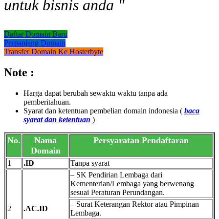
untuk bisnis anda "
Daftar Domain Baru
Perpanjang Domain
Transfer Domain Ke Hosterbyte
Note :
Harga dapat berubah sewaktu waktu tanpa ada
pemberitahuan.
Syarat dan ketentuan pembelian domain indonesia (
baca
syarat dan ketentuan
)
No.
Nama
Persyaratan Pendaftaran
Domain
1
.ID
Tanpa syarat
– SK Pendirian Lembaga dari
Kementerian/Lembaga yang berwenang
sesuai Peraturan Perundangan.
– Surat Keterangan Rektor atau Pimpinan
2
.AC.ID
Lembaga.