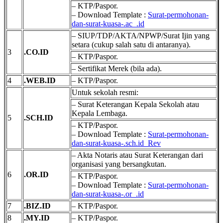
– KTP/Paspor.
– Download Template :
Surat-permohonan-
dan-surat-kuasa-.ac_.id
– SIUP/TDP/AKTA/NPWP/Surat Ijin yang
setara (cukup salah satu di antaranya).
3
.CO.ID
– KTP/Paspor.
– Sertifikat Merek (bila ada).
4
.WEB.ID
– KTP/Paspor.
Untuk sekolah resmi:
– Surat Keterangan Kepala Sekolah atau
Kepala Lembaga.
5
.SCH.ID
– KTP/Paspor.
– Download Template :
Surat-permohonan-
dan-surat-kuasa-.sch.id_Rev
– Akta Notaris atau Surat Keterangan dari
organisasi yang bersangkutan.
6
.OR.ID
– KTP/Paspor.
– Download Template :
Surat-permohonan-
dan-surat-kuasa-.or_.id
7
.BIZ.ID
– KTP/Paspor.
8
.MY.ID
– KTP/Paspor.